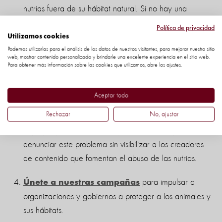
nutrias fuera de su hábitat natural. Si no hay una
opción para “crueldad animal”, selecciona la categoría
Política de privacidad
más cercana.
Utilizamos cookies
Podemos utilizarlas para el análisis de los datos de nuestros visitantes, para mejorar nuestro sitio
web, mostrar contenido personalizado y brindarle una excelente experiencia en el sitio web.
No interactúes con estas publicaciones de
Para obtener más información sobre las cookies que utilizamos, abre los ajustes.
; el algoritmo podría considerar esas
redes sociales
interacciones como positivas y seguir mostrando estos
Aceptar todo
contenidos inadecuados. No comentes, des "me
Rechazar
No, ajustar
gusta", reacciones, compartas ni etiquetes a otros. Crea
tu propia publicación o comparte la nuestra para
denunciar este problema sin visibilizar a los creadores
de contenido que fomentan el abuso de las nutrias.
para impulsar a
Únete a nuestras campañas
organizaciones y gobiernos a proteger a los animales y
sus hábitats.