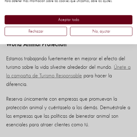
Para obtener más información sobre las cookies que utilizamos, abre los ajustes.
Los selfies deberían incluir animales únicamente a distancias
razonables y seguras donde ellos puedan moverse y
Aceptar todo
actuar naturalmente.
Rechazar
No, ajustar
Participa en la campaña Turismo Responsable de
World Animal Protection
Estamos trabajando fuertemente en mejorar el efecto del
turismo sobre la vida silvestre alrededor del mundo.
Únete a
la campaña de Turismo Responsable
para hacer la
diferencia.
Reserva únicamente con empresas que promuevan la
protección animal y cuéntaselo a los demás. Demuéstrale a
las empresas que las políticas de bienestar animal son
esenciales para atraer clientes como tú.