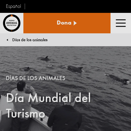
Español
Protección
Dona
Animal
Men
Mundial
Días de los animales
You are here:
DÍAS DE LOS ANIMALES
Día Mundial del
Turismo