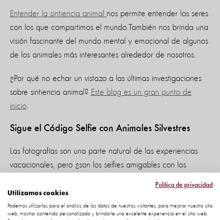
Entender la sintiencia animal
nos permite entender los seres
con los que compartimos el mundo.También nos brinda una
visión fascinante del mundo mental y emocional de algunos
de los animales más interesantes alrededor de nosotros.
¿Por qué no echar un vistazo a las últimas investigaciones
sobre sintiencia animal?
Este blog es un gran punto de
inicio
.
Sigue el Código Selfie con Animales Silvestres
Las fotografías son una parte natural de las experiencias
vacacionales, pero ¿son los selfies amigables con los
animales? Hemos creado el
Código Selfie con Animales
Política de privacidad
Silvestres
para ayudarte a promover el bienestar animal
Utilizamos cookies
con tus fotografías.
Podemos utilizarlas para el análisis de los datos de nuestros visitantes, para mejorar nuestro sitio
web, mostrar contenido personalizado y brindarle una excelente experiencia en el sitio web.