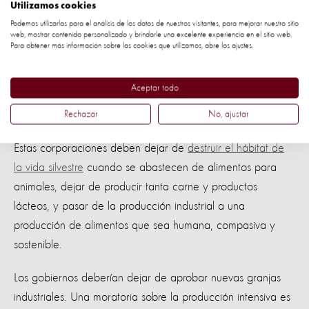
crueldad
Utilizamos cookies
Podemos utilizarlas para el análisis de los datos de nuestros visitantes, para mejorar nuestro sitio
web, mostrar contenido personalizado y brindarle una excelente experiencia en el sitio web.
Ahora que el impacto climático de las mayores empresas
Para obtener más información sobre las cookies que utilizamos, abre los ajustes.
cárnicas y lácteas supera al de varias naciones
desarrolladas, es hora de poner los focos sobre las grandes
Aceptar todo
corporaciones responsables de la expansión de la
producción intensiva y sus daños.
Rechazar
No, ajustar
Estas corporaciones deben dejar de
destruir el hábitat de
la vida silvestre
cuando se abastecen de alimentos para
animales, dejar de producir tanta carne y productos
lácteos, y pasar de la producción industrial a una
producción de alimentos que sea humana, compasiva y
sostenible.
Los gobiernos deberían dejar de aprobar nuevas granjas
industriales. Una moratoria sobre la producción intensiva es