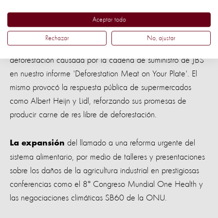
información fue crucial para afinar nuestra futura campaña.
Aceptar todo
de la conexión entre la carne de res
La revelación
Rechazar
No, ajustar
vendida en los supermercados neerlandeses y la
deforestación causada por la cadena de suministro de JBS
en nuestro informe 'Deforestation Meat on Your Plate'. El
mismo provocó la respuesta pública de supermercados
como Albert Heijn y Lidl, reforzando sus promesas de
producir carne de res libre de deforestación.
del llamado a una reforma urgente del
La expansión
sistema alimentario, por medio de talleres y presentaciones
sobre los daños de la agricultura industrial en prestigiosas
conferencias como el 8º Congreso Mundial One Health y
las negociaciones climáticas SB60 de la ONU.