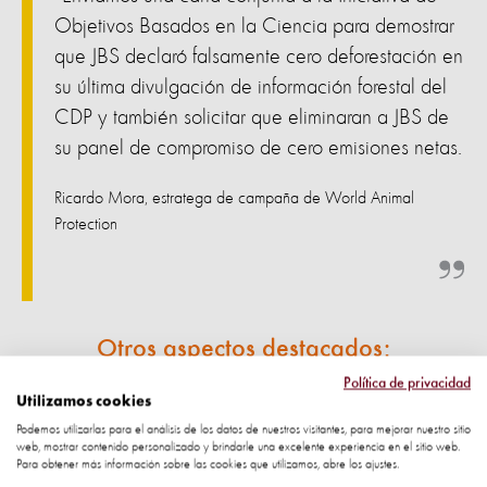
Objetivos Basados en la Ciencia para demostrar
que JBS declaró falsamente cero deforestación en
su última divulgación de información forestal del
CDP y también solicitar que eliminaran a JBS de
su panel de compromiso de cero emisiones netas.
Ricardo Mora, estratega de campaña de World Animal
Protection
Otros aspectos destacados:
Política de privacidad
con el director de sostenibilidad de JBS para
Utilizamos cookies
La reunión
Podemos utilizarlas para el análisis de los datos de nuestros visitantes, para mejorar nuestro sitio
discutir sus últimas políticas de deforestación, revelando así
web, mostrar contenido personalizado y brindarle una excelente experiencia en el sitio web.
su perspectiva sobre sus planes de expansión. Esta
Para obtener más información sobre las cookies que utilizamos, abre los ajustes.