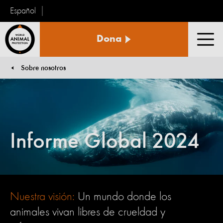
Español
Protección
Dona
Animal
Men
Mundial
Sobre nosotros
You are here:
Informe Global 2024
Nuestra visión:
Un mundo donde los
animales vivan libres de crueldad y