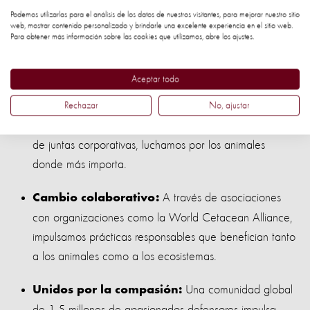
Con 14 oficinas en
Acción local, impacto global:
Podemos utilizarlas para el análisis de los datos de nuestros visitantes, para mejorar nuestro sitio
web, mostrar contenido personalizado y brindarle una excelente experiencia en el sitio web.
todo el mundo, combinamos la experiencia local con la
Para obtener más información sobre las cookies que utilizamos, abre los ajustes.
influencia internacional para proteger a los animales y
mejorar sus vidas.
Aceptar todo
Como defensor de
Una voz de confianza:
Rechazar
No, ajustar
confianza en la ONU, con los gobiernos y en las salas
de juntas corporativas, luchamos por los animales
donde más importa.
A través de asociaciones
Cambio colaborativo:
con organizaciones como la World Cetacean Alliance,
impulsamos prácticas responsables que benefician tanto
a los animales como a los ecosistemas.
Una comunidad global
Unidos por la compasión:
de 1.5 millones de apasionados defensores impulsa