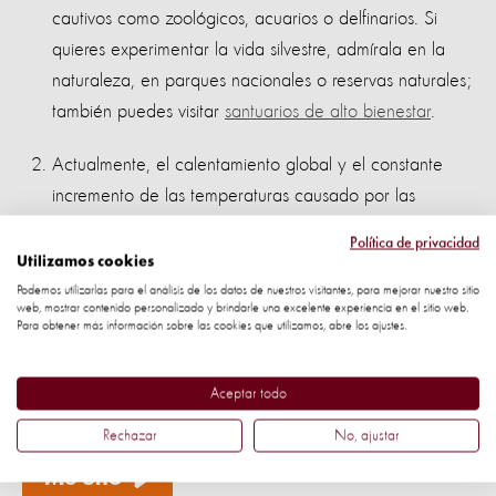
cautivos como zoológicos, acuarios o delfinarios. Si
quieres experimentar la vida silvestre, admírala en la
naturaleza, en parques nacionales o reservas naturales;
también puedes visitar
santuarios de alto bienestar
.
Actualmente, el calentamiento global y el constante
incremento de las temperaturas causado por las
diferentes actividades que se llevan a cabo en las
Política de privacidad
granjas industriales
están diezmando el hábitat de los
Utilizamos cookies
osos polares. Una manera efectiva de ayudar a
Podemos utilizarlas para el análisis de los datos de nuestros visitantes, para mejorar nuestro sitio
web, mostrar contenido personalizado y brindarle una excelente experiencia en el sitio web.
proteger a estos animales y tener un impacto positivo
Para obtener más información sobre las cookies que utilizamos, abre los ajustes.
es comprometiéndose a consumir menos productos
animales y eligiendo más opciones a base de plantas.
Aceptar todo
¿Te unes?
Rechazar
No, ajustar
Me uno