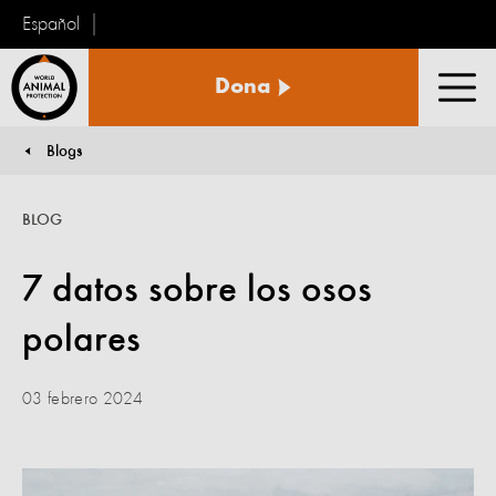
Español
Protección
Dona
Animal
Men
Mundial
Blogs
You are here:
BLOG
7 datos sobre los osos
polares
03 febrero 2024