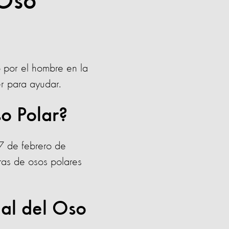
 Oso
 por el hombre en la
r para ayudar.
so Polar?
27 de febrero de
as de osos polares
nal del Oso