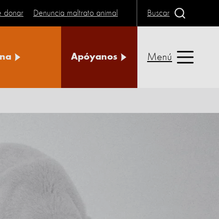
e donar
Denuncia maltrato animal
Buscar
Menú
na
Apóyanos