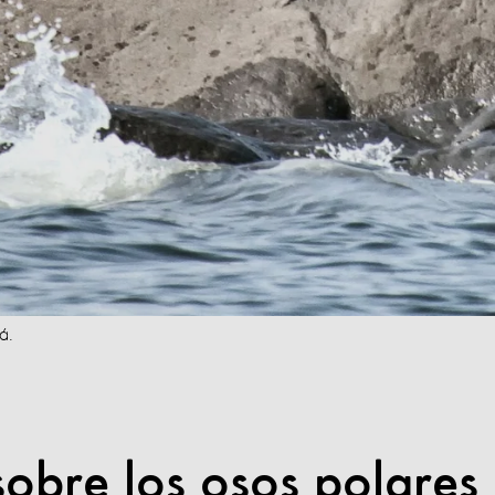
á.
sobre los osos polares