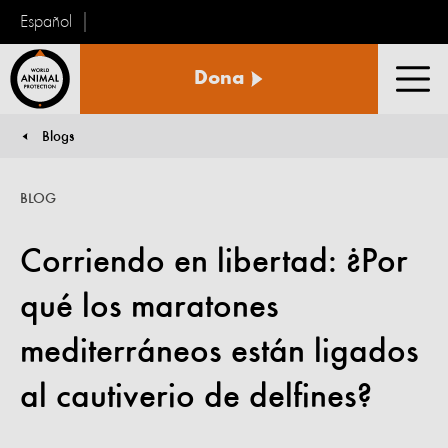
Español
Protección
Dona
Animal
Men
Mundial
Blogs
You are here:
BLOG
Corriendo en libertad: ¿Por
qué los maratones
mediterráneos están ligados
al cautiverio de delfines?