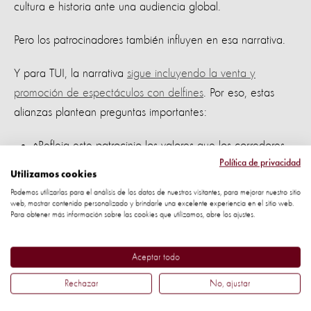
cultura e historia ante una audiencia global.
Pero los patrocinadores también influyen en esa narrativa.
Y para TUI, la narrativa
sigue incluyendo la venta y
promoción de espectáculos con delfines
. Por eso, estas
alianzas plantean preguntas importantes:
¿Refleja este patrocinio los valores que los corredores
Política de privacidad
asocian con estas carreras?
Utilizamos cookies
Podemos utilizarlas para el análisis de los datos de nuestros visitantes, para mejorar nuestro sitio
¿Fortalece la reputación a largo plazo de los eventos y
web, mostrar contenido personalizado y brindarle una excelente experiencia en el sitio web.
Para obtener más información sobre las cookies que utilizamos, abre los ajustes.
sus destinos anfitriones?
¿Se alinean las experiencias vinculadas al patrocinador
Aceptar todo
con la naturaleza y la libertad que celebran estos
Rechazar
No, ajustar
maratones?