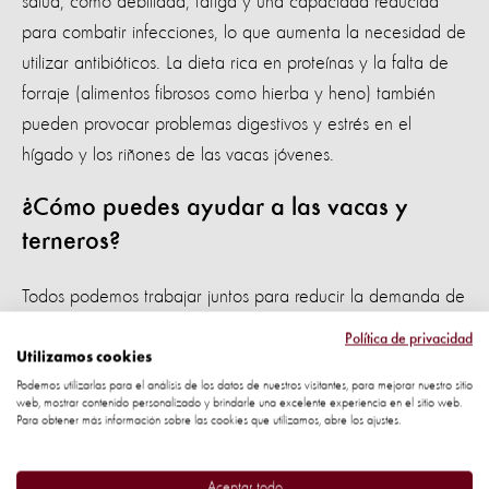
salud, como debilidad, fatiga y una capacidad reducida
para combatir infecciones, lo que aumenta la necesidad de
utilizar antibióticos. La dieta rica en proteínas y la falta de
forraje (alimentos fibrosos como hierba y heno) también
pueden provocar problemas digestivos y estrés en el
hígado y los riñones de las vacas jóvenes.
¿Cómo puedes ayudar a las vacas y
terneros?
Todos podemos trabajar juntos para reducir la demanda de
ternera y poner fin a este cruel sistema de crías de vaca. El
Política de privacidad
consumo de ternera respalda un sistema en el que se
Utilizamos cookies
separan crías de sus madres para sacrificarlas y producir un
Podemos utilizarlas para el análisis de los datos de nuestros visitantes, para mejorar nuestro sitio
web, mostrar contenido personalizado y brindarle una excelente experiencia en el sitio web.
producto animal innecesario.
Para obtener más información sobre las cookies que utilizamos, abre los ajustes.
Al comprometerte a reducir tu consumo de carne y lácteos
Aceptar todo