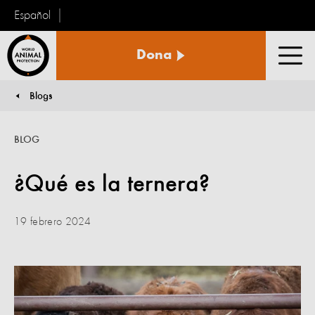
Español
Protección
Dona
Animal
Men
Mundial
Blogs
You are here:
BLOG
¿Qué es la ternera?
19 febrero 2024