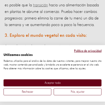
es posible que la
transición
hacia una alimentación basada
en plantas te abrume al comienzo. Prueba hacer cambios
progresivos: primero elimina la carne de tu menú un día de
la semana y ve aumentando poco a poco la frecuencia.
3. Explora el mundo vegetal en cada visita:
Asume la visita al mercado o a restaurantes como una
Política de privacidad
oportunidad para explorar la variedad y sabor de los
Utilizamos cookies
alimentos de origen vegetal. Esto hará que tu cambio de
Podemos utilizarlas para el análisis de los datos de nuestros visitantes, para mejorar nuestro sitio
web, mostrar contenido personalizado y brindarle una excelente experiencia en el sitio web.
dieta sea más divertido y enriquecedor.
Para obtener más información sobre las cookies que utilizamos, abre los ajustes.
Infórmate: Aprende sobre las ventajas y beneficios de una
dieta a base de plantas y no creas todo lo que oigas
Aceptar todo
acerca de los posibles peligros para tu salud.
Rechazar
No, ajustar
4. Experimenta con nuevos ingredientes: