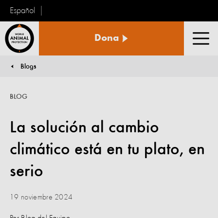
Español
Protección
Dona
Animal
Men
Mundial
Blogs
You are here:
BLOG
La solución al cambio
climático está en tu plato, en
serio
19 noviembre 2024