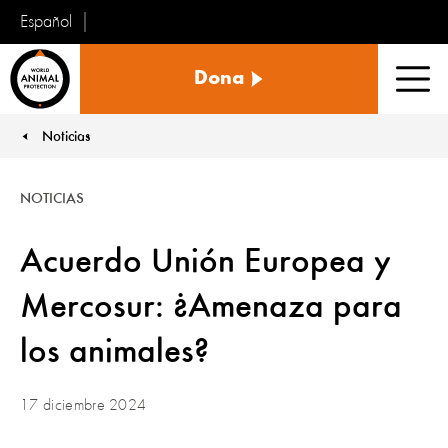
Español
Protección
Dona
Animal
Men
Mundial
Noticias
You are here:
NOTICIAS
Acuerdo Unión Europea y
Mercosur: ¿Amenaza para
los animales?
17 diciembre 2024