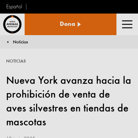
Español
Protección
Dona
Animal
Men
Mundial
Noticias
You are here:
NOTICIAS
Nueva York avanza hacia la
prohibición de venta de
aves silvestres en tiendas de
mascotas