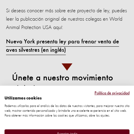
Si deseas conocer más sobre este proyecto de ley, puedes
leer la publicación original de nuestros colegas en World
Animal Protection USA aquí:
Nueva York presenta ley para frenar venta de
aves silvestres (en inglés)
Únete a nuestro movimiento
global
Política de privacidad
Utilizamos cookies
Entérate sobre nuestro trabajo y las acciones
Podemos utilizarlas para el análisis de los datos de nuestros visitantes, para mejorar nuestro sitio
web, mostrar contenido personalizado y brindarle una excelente experiencia en el sitio web.
vitales que puedes tomar para proteger a los
Para obtener más información sobre las cookies que utilizamos, abre los ajustes.
animales.
Aceptar todo