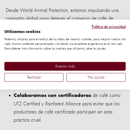
Desde World Animal Protection, estamos impulsando una
campaña global para detener el comercio de café de
civeta enjaulado:
Política de privacidad
Utilizamos cookies
Podemos utilizarlas para el análisis de los datos de nuestros visitantes, para mejorar nuestro sitio
en países
Presionamos a grandes minoristas
web, mostrar contenido personalizado y brindarle una excelente experiencia en el sitio web.
como Canadá, Dinamarca, Holanda, Suecia y el Reino
Para obtener más información sobre las cookies que utilizamos, abre los ajustes.
Unido para que eliminen este producto de sus
catálogos. Tiendas reconocidas como Harrods y
Aceptar todo
Selfridges en el Reino Unido ya han dejado de
Rechazar
No, ajustar
venderlo.
de café como
Colaboramos con certificadoras
UTZ Certified y Rainforest Alliance para evitar que los
productores de café certificado participen en esta
práctica cruel.