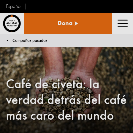
Español
Protección
Dona
Animal
Men
Mundial
Campañas pasadas
You are here:
Café de civeta: la
verdad detrás del café
más caro del mundo