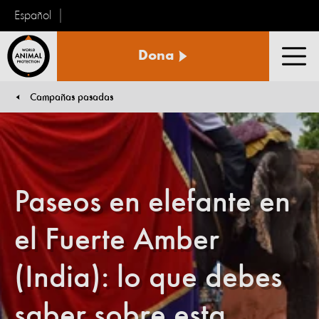
Español
Protección
Dona
Animal
Men
Mundial
Campañas pasadas
You are here:
Paseos en elefante en
el Fuerte Amber
(India): lo que debes
saber sobre esta