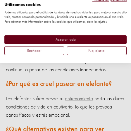
Utilizamos cookies
Preguntas frecuentes
Podemos utilizarlas para el análisis de los datos de nuestros visitantes, para mejorar nuestro sitio
web, mostrar contenido personalizado y brindarle una excelente experiencia en el sitio web.
Para obtener más información sobre las cookies que utilizamos, abre los ajustes.
¿Es legal el uso de elefantes en el Fuerte
Amber?
Aceptar todo
Rechazar
No, ajustar
Aunque las leyes de bienestar animal en India protegen a
los elefantes, las autoridades permiten que la práctica
continúe, a pesar de las condiciones inadecuadas.
¿Por qué es cruel pasear en elefante?
Los elefantes sufren desde su
entrenamiento
hasta las duras
condiciones de vida en cautiverio, lo que les provoca
daños físicos y estrés emocional.
¿Qué alternativas existen para ver