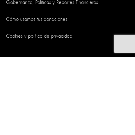
Gobernanza, Políticas y Reportes Financieros
Cómo usamos tus donaciones
Cookies y política de privacidad
Síguenos
World Animal Protection es una organización benéfica y registrada
en Inglaterra y Gales. Matrícula de empresa 4029540.
Matrícula de
organización benéfica 1081849
.