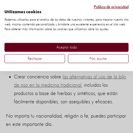
nuestras campañas sobre cómo puedes ayudar para
Política de privacidad
Utilizamos cookies
cambiar la legislación y poner fin a las prácticas
Podemos utilizarlas para el análisis de los datos de nuestros visitantes, para mejorar nuestro sitio
crueles que afectan a los osos.
web, mostrar contenido personalizado y brindarle una excelente experiencia en el sitio web.
Para obtener más información sobre las cookies que utilizamos, abre los ajustes.
Enseñar a otras personas sobre
la inteligencia de los
osos
: cuanto más aprendemos sobre la mente de los
Aceptar todo
animales, más difícil es justificar las prácticas que
Rechazar
No, ajustar
usamos que les causan sufrimiento.
Crear conciencia sobre
las alternativas al uso de la bilis
de oso en la medicina tradicional
, incluidos los
productos a base de hierbas y sintéticos, que están
fácilmente disponibles, son asequibles y eficaces.
No importa tu nacionalidad, religión o fe, puedes participar
en este importante día.