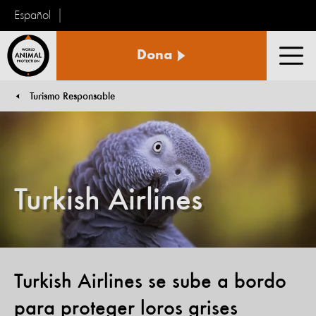
Español
Protección
Dona
Animal
Men
Mundial
Turismo Responsable
You are here:
Turkish Airlines
Turkish Airlines se sube a bordo
para proteger loros grises