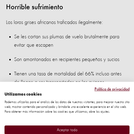
Horrible sufrimiento
Los loros grises africanos traficados ilegalmente:
Se les cortan sus plumas de vuelo brutalmente para
evitar que escapen
Son amontonados en recipientes pequeños y sucios
Tienen una tasa de mortalidad del 66% incluso antes
de llegan a ser transportados en los aviones.
Política de privacidad
Utilizamos cookies
Podemos utilizarlas para el análisis de los datos de nuestros visitantes, para mejorar nuestro sitio
web, mostrar contenido personalizado y brindarle una excelente experiencia en el sitio web.
Para obtener más información sobre las cookies que utilizamos, abre los ajustes.
Aceptar todo