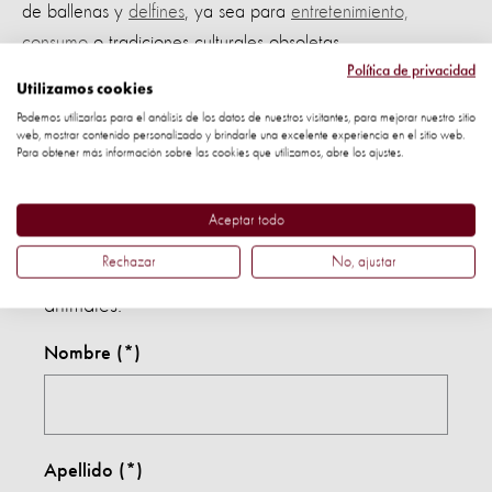
de ballenas y
delfines
, ya sea para
entretenimiento,
consumo
o tradiciones culturales obsoletas.
Política de privacidad
Utilizamos cookies
Podemos utilizarlas para el análisis de los datos de nuestros visitantes, para mejorar nuestro sitio
Únete a nuestro movimiento
web, mostrar contenido personalizado y brindarle una excelente experiencia en el sitio web.
Para obtener más información sobre las cookies que utilizamos, abre los ajustes.
global
Aceptar todo
Entérate sobre nuestro trabajo y las acciones
Rechazar
No, ajustar
vitales que puedes tomar para proteger a los
animales.
Nombre
Apellido