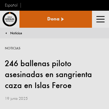
Español
Protección
Dona
Animal
Men
Mundial
Noticias
You are here:
NOTICIAS
246 ballenas piloto
asesinadas en sangrienta
caza en Islas Feroe
19 junio 2025