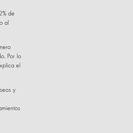
92% de
o al
úmero
o. Por lo
xplica el
seos y
tamientos