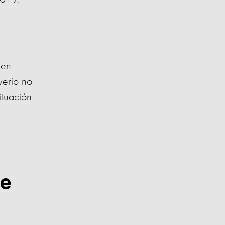
 en
verio no
ituación
te