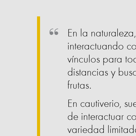
En la naturaleza
interactuando co
vínculos para to
distancias y bus
frutas.
En cautiverio, s
de interactuar co
variedad limita