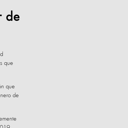
r de
ld
os que
ión que
enero de
temente
2019.