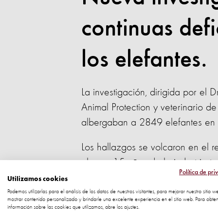
continuas defi
los elefantes.
La investigación, dirigida por el
Animal Protection y veterinario de
albergaban a 2849 elefantes en 
Los hallazgos se volcaron en el 
abarca 15 años de la industria tu
Política de pri
2026.
Utilizamos cookies
Podemos utilizarlas para el análisis de los datos de nuestros visitantes, para mejorar nuestro sitio w
mostrar contenido personalizado y brindarle una excelente experiencia en el sitio web. Para obte
Utilizando nueve criterios de bie
información sobre las cookies que utilizamos, abre los ajustes.
bajos en todos los establecimiento