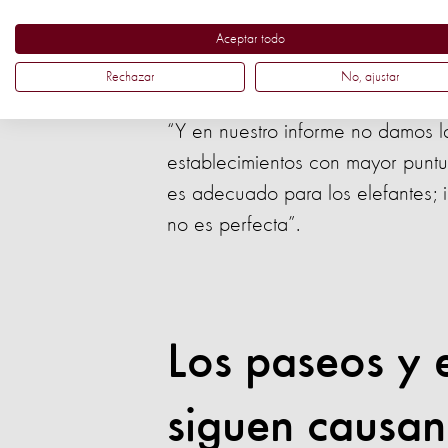
Aceptar todo
“Esto demuestra que la grave preo
Rechazar
establecimientos turísticos se man
No, ajustar
“Y en nuestro informe no damos la
establecimientos con mayor puntu
es adecuado para los elefantes; i
no es perfecta”.
Los paseos y 
siguen causan