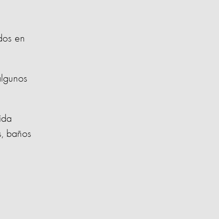
ados en
algunos
ida
s, baños