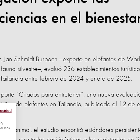
ciencias en el bienesta
 Dr. Jan Schmidt-Burbach —experto en elefantes de Wor
 fauna silvestre—, evaluó 236 establecimientos turístic
Tailandia entre febrero de 2024 y enero de 2025.
reporte “Criados para entretener”, una nueva evaluac
rística de elefantes en Tailandia, publicado el 12 de 
vacidad
eb,
ner más
nestar animal, el estudio encontró estándares persisten
s, con resultados casi idénticos a los registrados en 