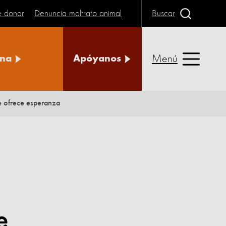
e donar
Denuncia maltrato animal
Buscar
Menú
na
Apóyanos
me ofrece esperanza
e