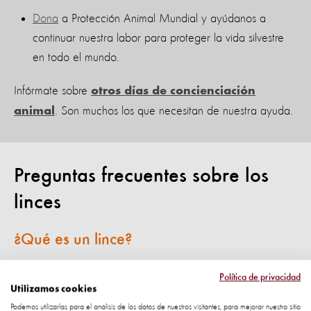
Dona
a Protección Animal Mundial y ayúdanos a
continuar nuestra labor para proteger la vida silvestre
en todo el mundo.
Infórmate sobre
otros días de concienciación
. Son muchos los que necesitan de nuestra ayuda.
animal
Preguntas frecuentes sobre los
linces
¿Qué es un lince?
El lince es un tipo de gato montés que habita en los
Política de privacidad
Utilizamos cookies
bosques y se alimenta de animales pequeños. Se distingue
Podemos utilizarlas para el análisis de los datos de nuestros visitantes, para mejorar nuestro sitio