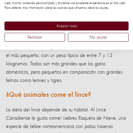
de otros felinos salvajes por los mechones puntiagudos de
web, mostrar contenido personalizado y brindarle una excelente experiencia en el sitio web.
Para obtener más información sobre las cookies que utilizamos, abre los ajustes.
pelo en las orejas y su cola corta y gruesa.
¿Cuánto pesa un lince?
Aceptar todo
Rechazar
No, ajustar
El Lince Euroasiático es la especie más grande, con un
peso de hasta 30 kilogramos, mientras que el Lince Rojo es
el más pequeño, con un peso típico de entre 7 y 13
kilogramos. Todos son más grandes que los gatos
domésticos, pero pequeños en comparación con grandes
felinos como leones y tigres.
¿Qué animales come el lince?
La dieta del lince depende de su hábitat. Al Lince
Canadiense le gusta comer Liebres Raqueta de Nieve, una
especie de liebre norteamericana con patas traseras