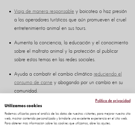
Viaja de manera responsable
y boicotea o haz presión
a los operadores turísticos que aún promueven el cruel
entretenimiento animal en sus tours.
Aumenta la conciencia, la educación y el conocimiento
sobre el maltrato animal y la protección al publicar
sobre estos temas en las redes sociales.
Ayuda a combatir el cambio climático
reduciendo el
consumo de carne
y abogando por un cambio en su
comunidad.
Política de privacidad
Únete a nuestras campañas
para presionar a las
Utilizamos cookies
organizaciones y gobiernos para que salvaguarden a
Podemos utilizarlas para el análisis de los datos de nuestros visitantes, para mejorar nuestro sitio
web, mostrar contenido personalizado y brindarle una excelente experiencia en el sitio web.
los animales y sus hábitats.
Para obtener más información sobre las cookies que utilizamos, abre los ajustes.