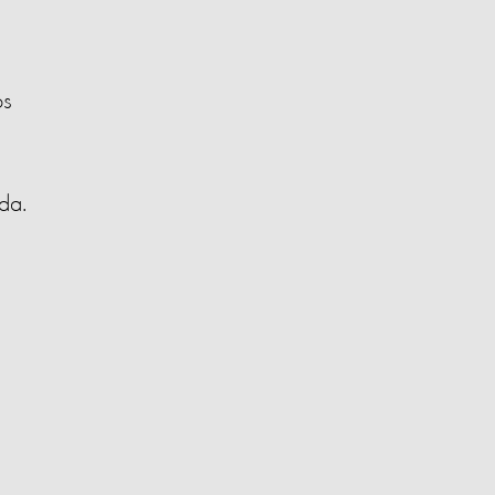
os
da.