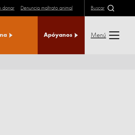
e donar
Denuncia maltrato animal
Buscar
Menú
na
Apóyanos