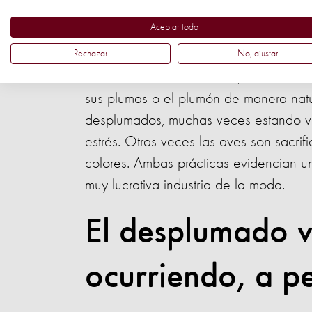
avestruces
Aceptar todo
Rechazar
No, ajustar
A diferencia de otras aves, los avest
sus plumas o el plumón de manera natur
desplumados, muchas veces estando viv
estrés. Otras veces las aves son sacri
colores. Ambas prácticas evidencian u
muy lucrativa industria de la moda.
El desplumado v
ocurriendo, a pe