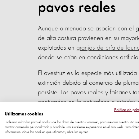
pavos reales
Aunque a menudo se asocian con el gl
de alta costura provienen en su mayor
explotadas en
granjas de cría de fauna
donde se crían en condiciones artific
El avestruz es la especie más utilizada
extinción debido al comercio de plumas 
persiste. Los pavos reales y faisanes t
capturados en la naturaleza o criados
Política de pri
decorativas.
Utilizamos cookies
Podemos utilizarlas para el análisis de los datos de nuestros visitantes, para mejorar nuestro sitio w
No hay tempora
mostrar contenido personalizado y brindarle una excelente experiencia en el sitio web. Para obte
información sobre las cookies que utilizamos, abre los ajustes.