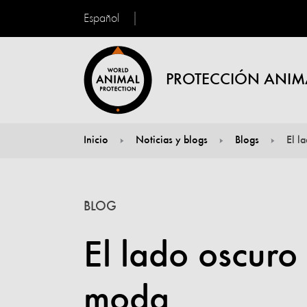
Español
PROTECCIÓN ANIM
Inicio
Noticias y blogs
Blogs
El l
You are here:
BLOG
El lado oscuro
moda