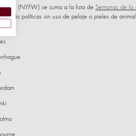
 York (NYFW) se suma a la lista de
Semanas de la
tando políticas sin uso de pelaje o pieles de anima
es
enhague
n
erdam
nki
olmo
ourne