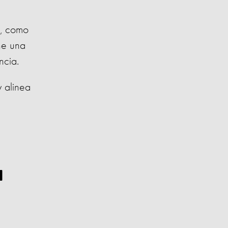
l, como
ene una
ncia.
 alinea
a