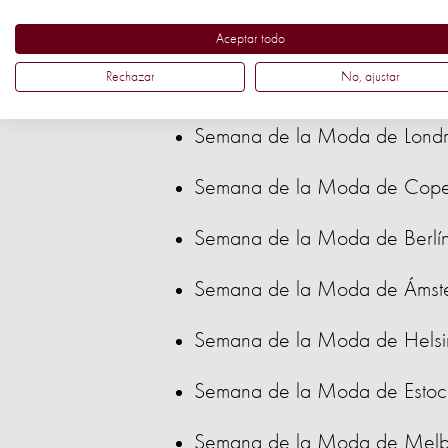
La Semana de la Moda de Nueva
Aceptar todo
que ya han adoptado o están adop
Rechazar
No, ajustar
salvajes. Entre ellas se incluyen:
Semana de la Moda de Londr
Semana de la Moda de Cop
Semana de la Moda de Berlí
Semana de la Moda de Ámst
Semana de la Moda de Helsi
Semana de la Moda de Estoc
Semana de la Moda de Melb