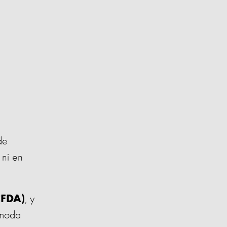
de
 ni en
, y
CFDA)
 moda