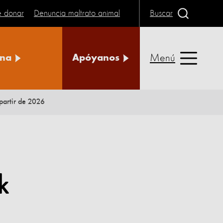
e donar
Denuncia maltrato animal
Buscar
Menú
na
Apóyanos
partir de 2026
k