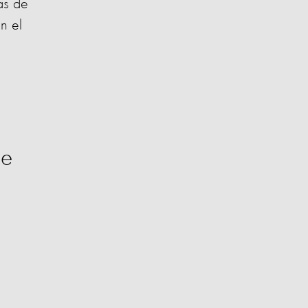
as de
an el
ue
n