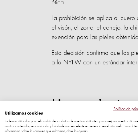
ética.
La prohibición se aplica al cuero
el visón, el zorro, el conejo, la 
exención para las pieles obtenida
Esta decisión confirma que las p
a la NYFW con un estándar intern
Un creciente 
Política de pri
Utilizamos cookies
alejarse de la
Podemos utilizarlas para el análisis de los datos de nuestros visitantes, para mejorar nuestro sitio w
mostrar contenido personalizado y brindarle una excelente experiencia en el sitio web. Para obte
información sobre las cookies que utilizamos, abre los ajustes.