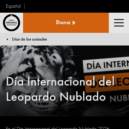
Español
Protección
Dona
Animal
Men
Mundial
Días de los animales
You are here:
Día Internacional del
Leopardo Nublado