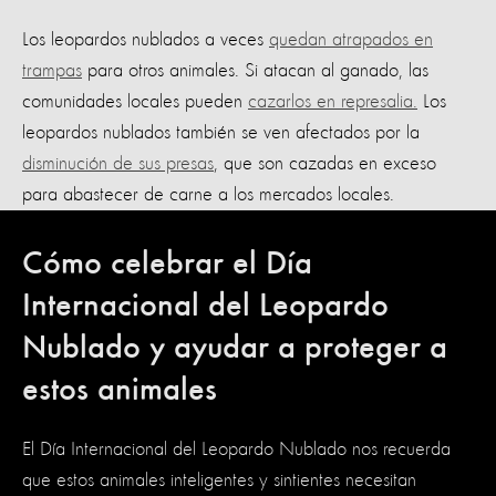
Los leopardos nublados a veces
quedan atrapados en
trampas
para otros animales. Si atacan al ganado, las
comunidades locales pueden
cazarlos en represalia.
Los
leopardos nublados también se ven afectados por la
disminución de sus presas
, que son cazadas en exceso
para abastecer de carne a los mercados locales.
Cómo celebrar el Día
Internacional del Leopardo
Nublado y ayudar a proteger a
estos animales
El Día Internacional del Leopardo Nublado nos recuerda
que estos animales inteligentes y sintientes necesitan