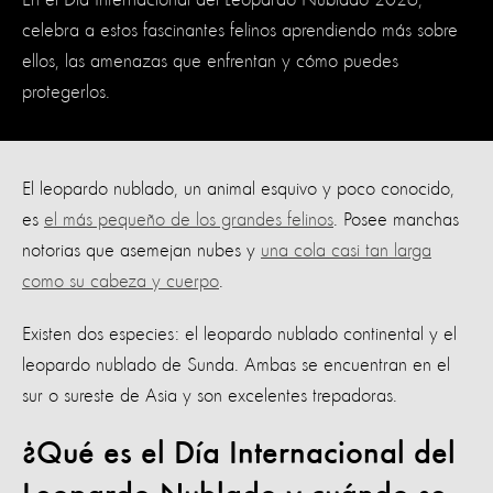
En el Día Internacional del Leopardo Nublado 2026,
celebra a estos fascinantes felinos aprendiendo más sobre
ellos, las amenazas que enfrentan y cómo puedes
protegerlos.
El leopardo nublado, un animal esquivo y poco conocido,
es
el más pequeño de los grandes felinos
. Posee manchas
notorias que asemejan nubes y
una cola casi tan larga
como su cabeza y cuerpo
.
Existen dos especies: el leopardo nublado continental y el
leopardo nublado de Sunda. Ambas se encuentran en el
sur o sureste de Asia y son excelentes trepadoras.
¿Qué es el Día Internacional del