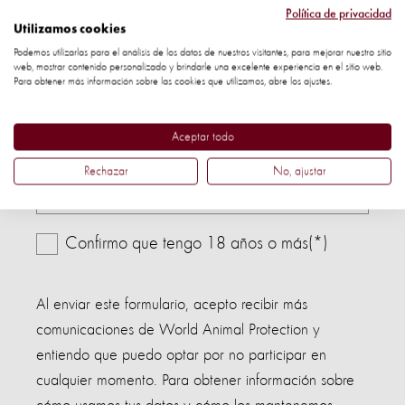
Política de privacidad
Utilizamos cookies
Dirección de correo electrónico
Podemos utilizarlas para el análisis de los datos de nuestros visitantes, para mejorar nuestro sitio
web, mostrar contenido personalizado y brindarle una excelente experiencia en el sitio web.
Para obtener más información sobre las cookies que utilizamos, abre los ajustes.
Aceptar todo
País
Rechazar
No, ajustar
Confirmo que tengo 18 años o más(*)
Al enviar este formulario, acepto recibir más
comunicaciones de World Animal Protection y
entiendo que puedo optar por no participar en
cualquier momento. Para obtener información sobre